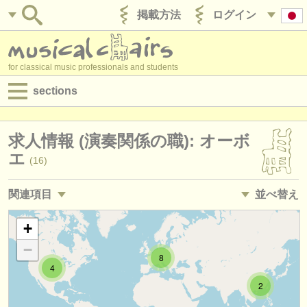
掲載方法
ログイン
for classical music professionals and students
sections
目録:
求人情報 (演奏関係の職): オーボ
求人情報 (演奏関係の職)
エ
(16)
求人情報 (教育関連の職)
関連項目
並べ替え
求人情報 (管理者関連の職)
求人情報 (教育関連の職): オーボエ
• 掲載日
+
(1)
degree courses
−
講習会: オーボエ
•
締め切り日
(8)
8
講習会
4
degree courses: オーボエ
2
•
国
(10)
コンクール