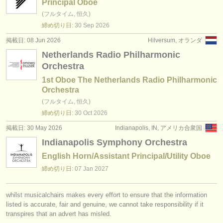
Principal Oboe
(フルタイム, 恒久)
締め切り日:
30 Sep
2026
掲載日: 08 Jun 2026
Hilversum, オランダ
Netherlands Radio Philharmonic
Orchestra
1st Oboe The Netherlands Radio Philharmonic
Orchestra
(フルタイム, 恒久)
締め切り日:
30 Oct
2026
掲載日: 30 May 2026
Indianapolis, IN, アメリカ合衆国
Indianapolis Symphony Orchestra
English Horn/Assistant Principal/Utility Oboe
締め切り日:
07 Jan
2027
whilst musicalchairs makes every effort to ensure that the information
listed is accurate, fair and genuine, we cannot take responsibility if it
transpires that an advert has misled.