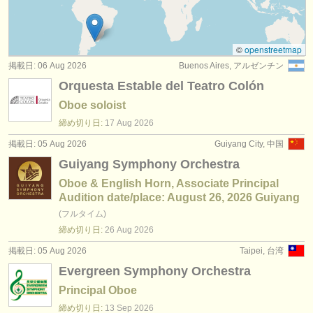
degree courses: baroque oboe
(1)
楽器の販売
コンクール: オーボエ
(5)
盗まれた楽器
©
openstreetmap
掲載日: 06 Aug 2026
Buenos Aires, アルゼンチン
楽器の販売: オーボエ
ディレクトリー:
(20)
Orquesta Estable del Teatro Colón
オーケストラ
盗まれた楽器: オーボエ
(87)
Oboe soloist
音楽学校
締め切り日:
17 Aug
2026
掲載日: 05 Aug 2026
Guiyang City, 中国
ユース オーケストラ
Guiyang Symphony Orchestra
musicalchairs:
Oboe & English Horn, Associate Principal
Audition date/place: August 26, 2026 Guiyang
musicalchairsについて
(フルタイム)
締め切り日:
26 Aug
2026
お問い合わせ
掲載日: 05 Aug 2026
Taipei, 台湾
rss feeds
Evergreen Symphony Orchestra
Principal Oboe
クラシック音楽ニュース
締め切り日:
13 Sep
2026