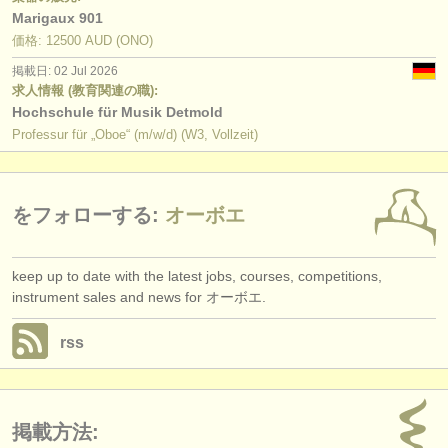
Marigaux 901
価格: 12500 AUD (ONO)
掲載日: 02 Jul 2026
求人情報 (教育関連の職):
Hochschule für Musik Detmold
Professur für „Oboe“ (m/w/d) (W3, Vollzeit)
をフォローする:
オーボエ
keep up to date with the latest jobs, courses, competitions,
instrument sales and news for オーボエ.
rss
掲載方法: