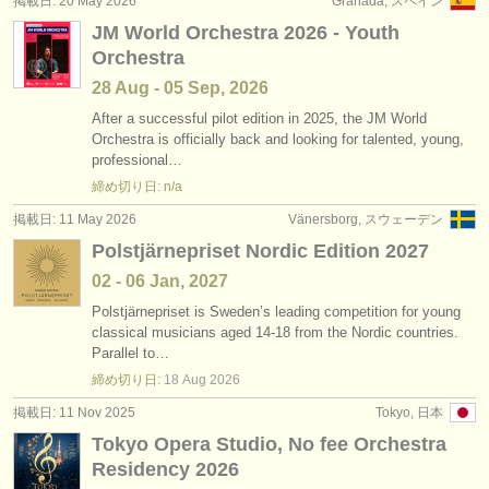
掲載日: 20 May 2026
Granada, スペイン
出版社:
JM World Orchestra 2026 - Youth
掲載方法
Orchestra
28 Aug - 05 Sep, 2026
find out about our
ATS
After a successful pilot edition in 2025, the JM World
Orchestra is officially back and looking for talented, young,
ATS
faq
professional…
締め切り日: n/a
ログイン
掲載日: 11 May 2026
Vänersborg, スウェーデン
Polstjärnepriset Nordic Edition 2027
02 - 06 Jan, 2027
Polstjärnepriset is Sweden’s leading competition for young
classical musicians aged 14-18 from the Nordic countries.
Parallel to…
締め切り日:
18 Aug
2026
掲載日: 11 Nov 2025
Tokyo, 日本
Tokyo Opera Studio, No fee Orchestra
Residency 2026