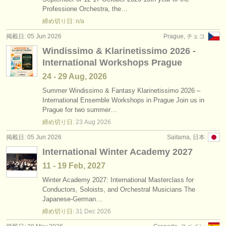
degree courses: baroque oboe
(1)
Professione Orchestra, the…
楽器の販売
締め切り日: n/a
コンクール: オーボエ
(5)
盗まれた楽器
掲載日: 05 Jun 2026
Prague, チェコ
Windissimo & Klarinetissimo 2026 -
楽器の販売: オーボエ
ディレクトリー:
(19)
International Workshops Prague
オーケストラ
盗まれた楽器: オーボエ
(87)
24 - 29 Aug, 2026
音楽学校
Summer Windissimo & Fantasy Klarinetissimo 2026 –
International Ensemble Workshops in Prague Join us in
Prague for two summer…
ユース オーケストラ
締め切り日:
23 Aug
2026
musicalchairs:
掲載日: 05 Jun 2026
Saitama, 日本
musicalchairsについて
International Winter Academy 2027
11 - 19 Feb, 2027
お問い合わせ
Winter Academy 2027: International Masterclass for
Conductors, Soloists, and Orchestral Musicians The
rss feeds
Japanese-German…
締め切り日:
31 Dec
2026
クラシック音楽ニュース