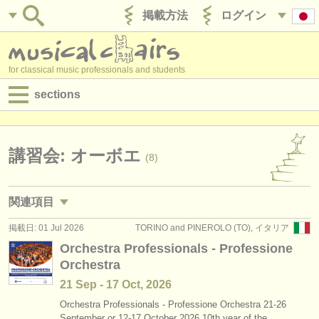
掲載方法
ログイン
for classical music professionals and students
sections
目録:
求人情報 (演奏関係の職)
講習会: オーボエ
(8)
求人情報 (教育関連の職)
関連項目
求人情報 (管理者関連の職)
掲載日: 01 Jul 2026
TORINO and PINEROLO (TO), イタリア
求人情報 (演奏関係の職): オーボエ
(16)
degree courses
Orchestra Professionals - Professione
Orchestra
求人情報 (教育関連の職): オーボエ
(1)
講習会
21 Sep - 17 Oct, 2026
degree courses: オーボエ
(10)
コンクール
Orchestra Professionals - Professione Orchestra 21-26
September or 12-17 October 2026 10th year of the