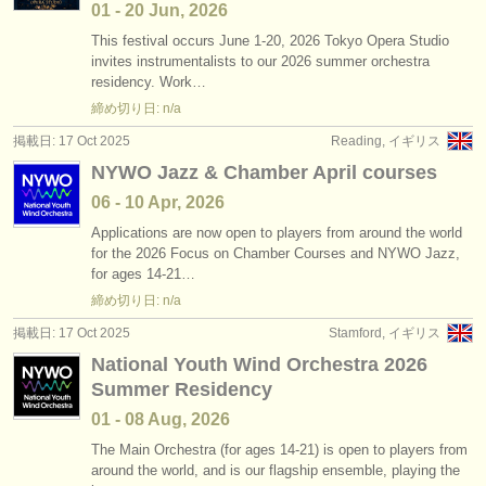
01 - 20 Jun, 2026
This festival occurs June 1-20, 2026 Tokyo Opera Studio
invites instrumentalists to our 2026 summer orchestra
residency. Work…
締め切り日: n/a
掲載日: 17 Oct 2025
Reading, イギリス
NYWO Jazz & Chamber April courses
06 - 10 Apr, 2026
Applications are now open to players from around the world
for the 2026 Focus on Chamber Courses and NYWO Jazz,
for ages 14-21…
締め切り日: n/a
掲載日: 17 Oct 2025
Stamford, イギリス
National Youth Wind Orchestra 2026
Summer Residency
01 - 08 Aug, 2026
The Main Orchestra (for ages 14-21) is open to players from
around the world, and is our flagship ensemble, playing the