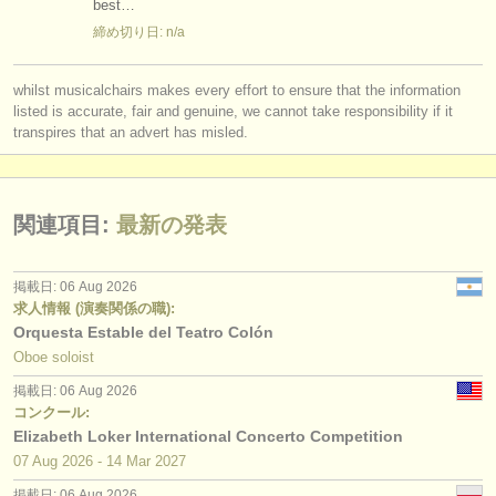
best…
締め切り日: n/a
whilst musicalchairs makes every effort to ensure that the information
listed is accurate, fair and genuine, we cannot take responsibility if it
transpires that an advert has misled.
関連項目:
最新の発表
掲載日: 06 Aug 2026
求人情報 (演奏関係の職):
Orquesta Estable del Teatro Colón
Oboe soloist
掲載日: 06 Aug 2026
コンクール:
Elizabeth Loker International Concerto Competition
07 Aug
2026
-
14 Mar
2027
掲載日: 06 Aug 2026