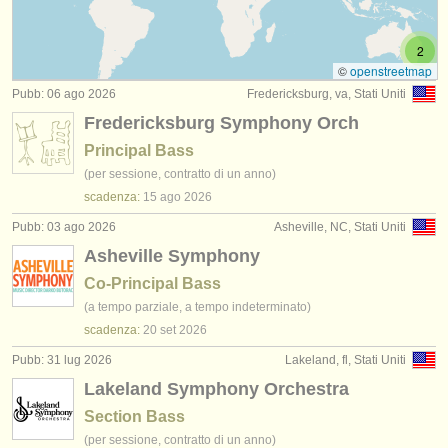
concorso contrabbasso
(4)
strumenti in vendita
2
contrabbasso in vendita
(74)
strumenti rubati
©
openstreetmap
Pubb: 06 ago 2026
Fredericksburg, va, Stati Uniti
contrabbasso smarrito
elenchi:
(14)
Fredericksburg Symphony Orch
orchestre e teatri lirici
Principal Bass
(per sessione, contratto di un anno)
conservatori
scadenza:
15 ago
2026
orchestre giovanili
Pubb: 03 ago 2026
Asheville, NC, Stati Uniti
Asheville Symphony
musicalchairs:
Co-Principal Bass
riguardo musicalchairs
(a tempo parziale, a tempo indeterminato)
scadenza:
20 set
2026
contattaci
Pubb: 31 lug 2026
Lakeland, fl, Stati Uniti
rss feeds
Lakeland Symphony Orchestra
Section Bass
notizie di musica classica
(per sessione, contratto di un anno)