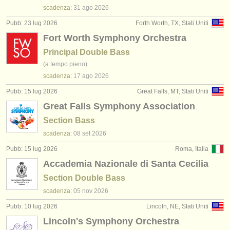
editori:
scadenza:
31 ago
2026
pubblica con noi
Pubb: 23 lug 2026
Forth Worth, TX, Stati Uniti
Fort Worth Symphony Orchestra
find out about our
ATS
Principal Double Bass
(a tempo pieno)
ATS
faq
scadenza:
17 ago
2026
accedi
Pubb: 15 lug 2026
Great Falls, MT, Stati Uniti
Great Falls Symphony Association
Section Bass
scadenza:
08 set
2026
Pubb: 15 lug 2026
Roma, Italia
Accademia Nazionale di Santa Cecilia
Section Double Bass
scadenza:
05 nov
2026
Pubb: 10 lug 2026
Lincoln, NE, Stati Uniti
Lincoln's Symphony Orchestra