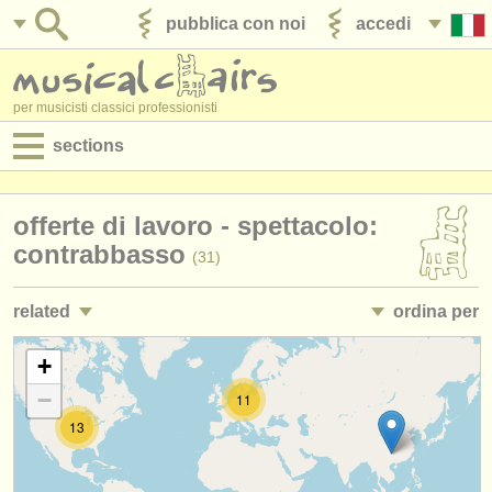
pubblica con noi
accedi
per musicisti classici professionisti
sections
annunci:
offerte di lavoro - spettacolo:
jobs - spettacolo
contrabbasso
(31)
jobs - insegnamento
related
ordina per
jobs - amministrazione
jobs - insegnamento: contrabbasso
• pubblicato
+
(1)
degree courses
−
11
corsi/
masterclass contrabbasso
•
scadenza
(9)
corsi
13
degree courses: contrabbasso
•
stato (a-z)
(11)
concorsi/
premi