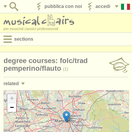
pubblica con noi
accedi
per musicisti classici professionisti
sections
annunci:
degree courses: folc/
trad
jobs - spettacolo
pemperino/
flauto
(1)
jobs - insegnamento
related
jobs - amministrazione
jobs - spettacolo: flauto
+
(19)
degree courses
−
jobs - insegnamento: flauto
(1)
corsi
corsi/
masterclass flauto
(15)
concorsi/
premi