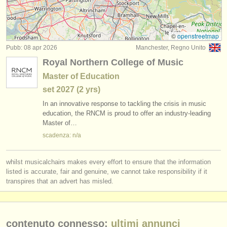
degree courses: flauto
(10)
strumenti in vendita
degree courses: baroque flute
(2)
strumenti rubati
©
openstreetmap
Pubb: 08 apr 2026
Manchester, Regno Unito
concorso flauto
elenchi:
(22)
Royal Northern College of Music
orchestre e teatri lirici
flauto in vendita
(80)
Master of Education
set
2027
(2 yrs)
conservatori
flauto smarrito
(162)
In an innovative response to tackling the crisis in music
orchestre giovanili
education, the RNCM is proud to offer an industry-leading
Master of…
musicalchairs:
scadenza: n/a
riguardo musicalchairs
whilst musicalchairs makes every effort to ensure that the information
contattaci
listed is accurate, fair and genuine, we cannot take responsibility if it
transpires that an advert has misled.
rss feeds
notizie di musica classica
contenuto connesso:
ultimi annunci