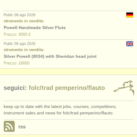
editori:
pubblica con noi
Pubb: 06 ago 2026
strumento in vendita:
find out about our
ATS
Powell Handmade Silver Flute
Prezzo: 8000 €
ATS
faq
Pubb: 06 ago 2026
strumento in vendita:
accedi
Silver Powell (8034) with Sheridan head joint
Prezzo: £9000
seguici:
folc/
trad pemperino/
flauto
keep up to date with the latest jobs, courses, competitions,
instrument sales and news for folc/trad pemperino/flauto.
rss