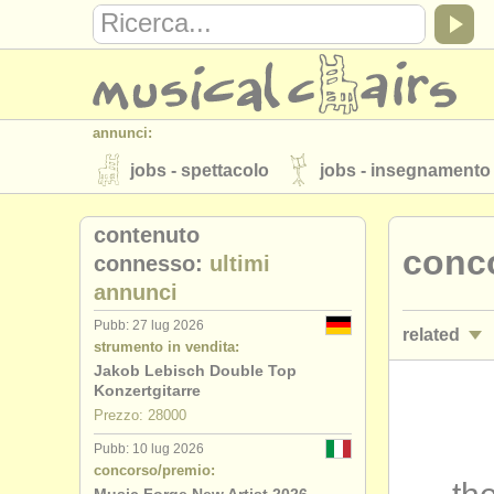
annunci:
jobs - spettacolo
jobs - insegnamento
strumenti in vendita
strumenti rubati
contenuto
conco
elenchi:
connesso:
ultimi
annunci
orchestre e teatri lirici
conservatori
Pubb: 27 lug 2026
related
musicalchairs:
strumento in vendita:
riguardo musicalchairs
contattaci
Jakob Lebisch Double Top
corsi/
maste
Konzertgitarre
editori:
Prezzo: 28000
degree cou
pubblica con noi
find out about our
A
Pubb: 10 lug 2026
concorso/premio:
degree cou