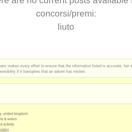
re are no current posts available 
rses: tiorba
(1)
concorsi/
premi:
rses: early guitar
(1)
liuto
hitarra classica
(4)
 vendita
(6)
assica smarrito
(180)
airs makes every effort to ensure that the information listed is accurate, fair
nsibility if it transpires that an advert has misled.
ubati: archi antichi/
storici
(3)
qq, united kingdom.
and & wales
d activity
policy