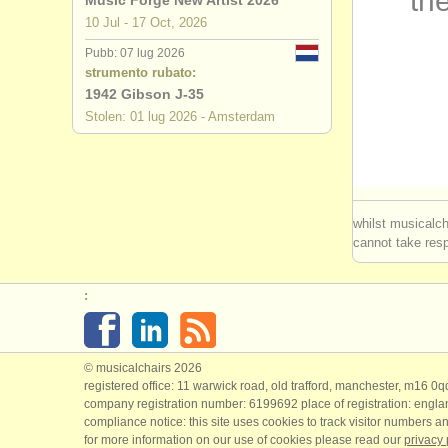
the
Music Forge New Artist 2026
10 Jul - 17 Oct, 2026
degree cou
Pubb: 07 lug 2026
strumento rubato:
degree cou
1942 Gibson J-35
Stolen: 01 lug 2026 - Amsterdam
concorso c
chitarra in
chitarra cl
whilst musicalch
cannot take respo
strumenti r
:
© musicalchairs 2026
registered office: 11 warwick road, old trafford, manchester, m16 0
company registration number: ​6199692 place of registration: engl
compliance notice: ​this site uses cookies to track visitor numbers an
for more information on our use of cookies please read our
privacy 