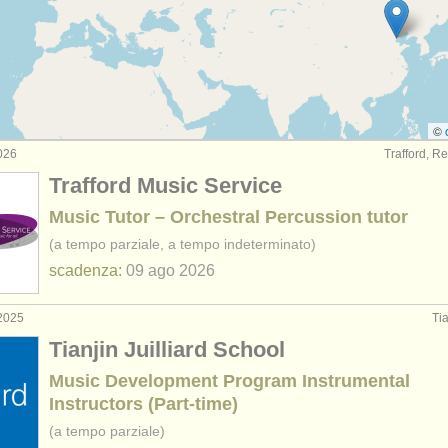
timpani
(7)
n vendita: timpani
(1)
in vendita: percussioni a suono indeterminato
(1)
©
026
Trafford, R
in vendita: percussioni a suono determinato
(1)
Trafford Music Service
rcussioni smarrito
(8)
Music Tutor – Orchestral Percussion tutor
(a tempo parziale, a tempo indeterminato)
scadenza:
09 ago
2026
2025
Tia
Tianjin Juilliard School
Music Development Program Instrumental
Instructors (Part-time)
(a tempo parziale)