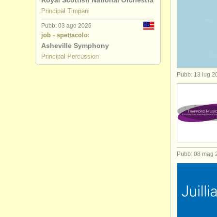
Royal Scottish National Orchestra
Principal Timpani
concorso 
Pubb: 03 ago 2026
job - spettacolo:
strumenti i
Asheville Symphony
Principal Percussion
strumenti 
Pubb: 13 lug 2
strumenti 
timpani/
pe
Pubb: 08 mag 