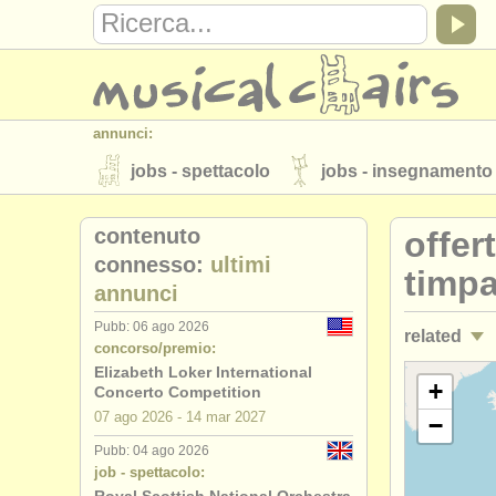
annunci:
jobs - spettacolo
jobs - insegnamento
strumenti in vendita
strumenti rubati
contenuto
offer
elenchi:
connesso:
ultimi
timpa
annunci
orchestre e teatri lirici
conservatori
Pubb: 06 ago 2026
related
musicalchairs:
concorso/premio:
riguardo musicalchairs
contattaci
Elizabeth Loker International
jobs - spet
+
Concerto Competition
editori:
07 ago
2026
-
14 mar
2027
−
corsi/
maste
pubblica con noi
find out about our
A
Pubb: 04 ago 2026
job - spettacolo:
degree cou