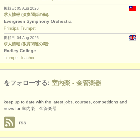
degree courses: トロンボーン
(8)
出版社:
掲載日: 05 Aug 2026
掲載方法
求人情報 (演奏関係の職):
degree courses: チューバ
(9)
Evergreen Symphony Orchestra
find out about our
ATS
Principal Trumpet
コンクール: ホルン
(3)
掲載日: 04 Aug 2026
ATS
faq
コンクール: トランペット
(4)
求人情報 (教育関連の職):
Radley College
ログイン
コンクール: トロンボーン
(4)
Trumpet Teacher
コンクール: チューバ
(2)
をフォローする:
室内楽 - 金管楽器
コンクール: 室内楽 - 金管楽器
(6)
楽器の販売: ホルン
(3)
keep up to date with the latest jobs, courses, competitions and
news for 室内楽 - 金管楽器.
楽器の販売: トランペット
(2)
rss
楽器の販売: トロンボーン
(4)
盗まれた楽器: ホルン
(32)