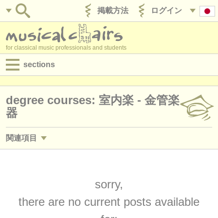
掲載方法
ログイン
for classical music professionals and students
sections
目録:
degree courses: 室内楽 - 金管楽
求人情報 (演奏関係の職)
器
求人情報 (教育関連の職)
関連項目
求人情報 (管理者関連の職)
求人情報 (演奏関係の職): ホルン
(19)
degree courses
求人情報 (演奏関係の職): トランペット
sorry,
(25)
講習会
there are no current posts available
求人情報 (演奏関係の職): トロンボーン
(18)
コンクール