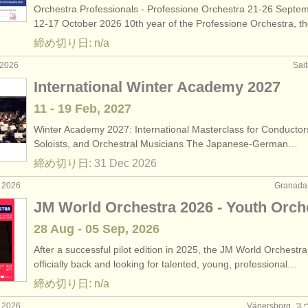
Orchestra Professionals - Professione Orchestra 21-26 Septe
net
(1)
12-17 October 2026 10th year of the Professione Orchestra, 
締め切り日: n/a
ourses: トランペット
(10)
2026
Sai
ourses: ツィンク
(1)
International Winter Academy 2027
11 - 19 Feb, 2027
rses: natural trumpet
(1)
Winter Academy 2027: International Masterclass for Conductor
rses: cornet
Soloists, and Orchestral Musicians The Japanese-German…
(8)
締め切り日:
31 Dec
2026
: トランペット
(4)
 2026
Granad
: トランペット
JM World Orchestra 2026 - Youth Orch
(2)
28 Aug - 05 Sep, 2026
器: トランペット
(53)
After a successful pilot edition in 2025, the JM World Orchestra
officially back and looking for talented, young, professional…
締め切り日: n/a
 2026
Vänersborg,