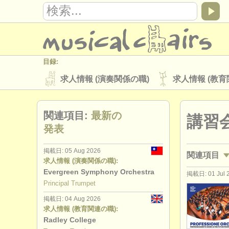
目録:
求人情報 (演奏関係の職)
求人情報 (教育
楽器の販売
盗まれた楽器
関連項目:
最新の
講習
ディレクトリー:
発表
オーケストラ
音楽学校
ユース 
掲載日: 05 Aug 2026
関連項目
musicalchairs:
求人情報 (演奏関係の職):
musicalchairsについて
お問い合わせ
Evergreen Symphony Orchestra
掲載日: 01 Jul 
求人情報 (
Principal Trumpet
出版社:
掲載日: 04 Aug 2026
求人情報 (
掲載方法
find out about our
ATS
求人情報 (教育関連の職):
Radley College
講習会: ツ