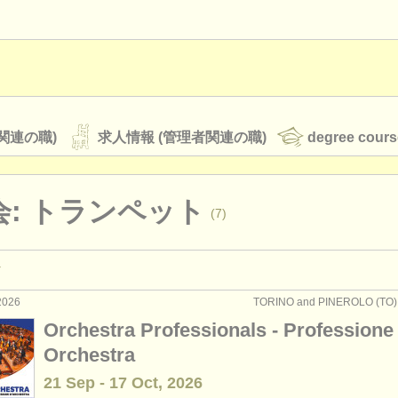
関連の職)
求人情報 (管理者関連の職)
degree cours
会: トランペット
(7)
オーケストラ
rss feeds
クラシック音楽ニュース
2026
TORINO and PINEROLO (T
演奏関係の職): トランペット
(25)
Orchestra Professionals - Professione
教育関連の職): トランペット
(2)
Orchestra
ATS
faq
ログイン
21 Sep - 17 Oct, 2026
ィンク
(1)