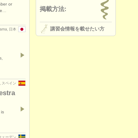
mber or
掲載方法:
the…
講習会情報を載せたい方
tama, 日本
s,
a, スペイン
estra
 is
 スウェーデン