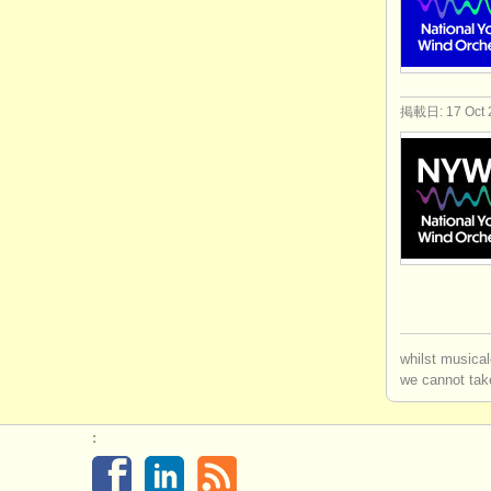
掲載日: 17 Oct 
whilst musical
we cannot take
: