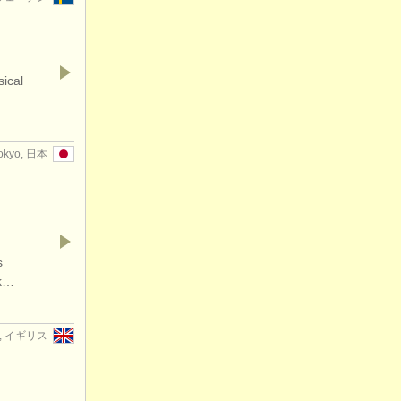
sical
okyo, 日本
s
rk…
g, イギリス