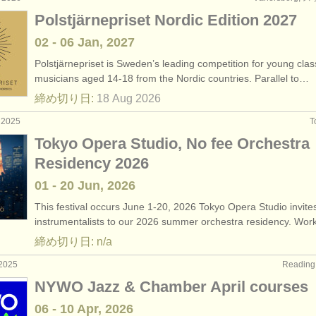
Polstjärnepriset Nordic Edition 2027
02 - 06 Jan, 2027
Polstjärnepriset is Sweden’s leading competition for young clas
musicians aged 14-18 from the Nordic countries. Parallel to…
締め切り日:
18 Aug
2026
 2025
T
Tokyo Opera Studio, No fee Orchestra
Residency 2026
01 - 20 Jun, 2026
This festival occurs June 1-20, 2026 Tokyo Opera Studio invite
instrumentalists to our 2026 summer orchestra residency. Wo
締め切り日: n/a
2025
Readin
NYWO Jazz & Chamber April courses
06 - 10 Apr, 2026