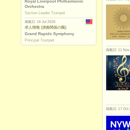
Royal Liverpool Philharmonic
Orchestra
Section Leader Trumpet
掲載日: 16 Jul 2026
求人情報 (演奏関係の職):
Grand Rapids Symphony
Principal Trumpet
掲載日: 11 Nov
掲載日: 17 Oct 