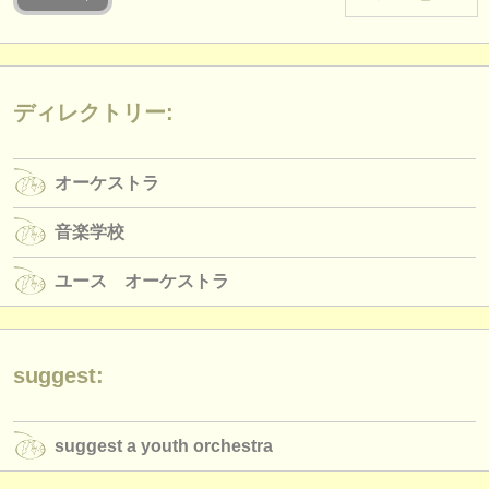
楽器の販売
盗まれた楽器
ディレクトリー:
ディレクトリー:
オーケストラ
オーケストラ
音楽学校
音楽学校
ユース オーケストラ
ユース オーケストラ
musicalchairs:
musicalchairsについて
お問い合わせ
suggest:
rss feeds
suggest a youth orchestra
クラシック音楽ニュース