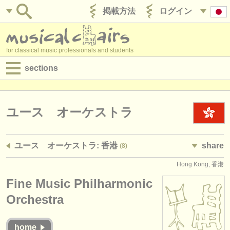
掲載方法
ログイン
for classical music professionals and students
sections
目録:
求人情報 (演奏関係の職)
ユース オーケストラ
求人情報 (教育関連の職)
ユース オーケストラ: 香港
share
(8)
求人情報 (管理者関連の職)
Hong Kong, 香港
degree courses
Fine Music Philharmonic
講習会
Orchestra
コンクール
home