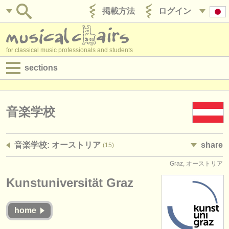
掲載方法
ログイン
for classical music professionals and students
sections
目録:
求人情報 (演奏関係の職)
音楽学校
求人情報 (教育関連の職)
音楽学校: オーストリア
share
(15)
求人情報 (管理者関連の職)
Graz, オーストリア
degree courses
Kunstuniversität Graz
講習会
home
コンクール