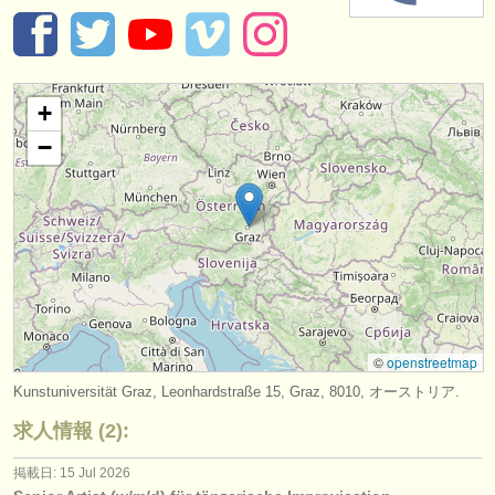
楽器の販売
盗まれた楽器
+
ディレクトリー:
−
オーケストラ
音楽学校
ユース オーケストラ
musicalchairs:
musicalchairsについて
©
openstreetmap
お問い合わせ
Kunstuniversität Graz, Leonhardstraße 15, Graz, 8010, オーストリア.
rss feeds
求人情報 (2):
クラシック音楽ニュース
掲載日: 15 Jul 2026