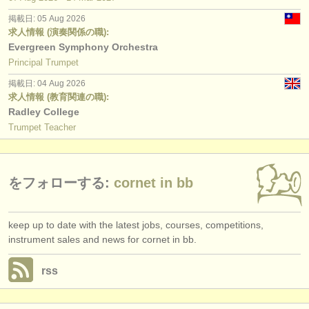
出版社:
掲載日: 05 Aug 2026
掲載方法
求人情報 (演奏関係の職):
Evergreen Symphony Orchestra
find out about our
ATS
Principal Trumpet
掲載日: 04 Aug 2026
ATS
faq
求人情報 (教育関連の職):
Radley College
ログイン
Trumpet Teacher
をフォローする:
cornet in bb
keep up to date with the latest jobs, courses, competitions,
instrument sales and news for cornet in bb.
rss