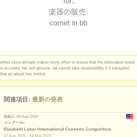
for:
degree courses: トランペット
(10)
楽器の販売
楽器の販売:
degree courses: natural trumpet
(1)
盗まれた楽器
cornet in bb
コンクール: トランペット
ディレクトリー:
(5)
オーケストラ
楽器の販売: トランペット
(2)
音楽学校
盗まれた楽器: トランペット
(53)
whilst musicalchairs makes every effort to ensure that the information listed
ユース オーケストラ
is accurate, fair and genuine, we cannot take responsibility if it transpires
that an advert has misled.
musicalchairs:
musicalchairsについて
関連項目:
最新の発表
お問い合わせ
rss feeds
掲載日: 06 Aug 2026
コンクール:
Elizabeth Loker International Concerto Competition
クラシック音楽ニュース
07 Aug
2026
-
14 Mar
2027