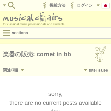
掲載方法
ログイン
for classical music professionals and students
sections
目録:
求人情報 (演奏関係の職)
楽器の販売: cornet in bb
求人情報 (教育関連の職)
関連項目
filter sales
求人情報 (管理者関連の職)
求人情報 (演奏関係の職): トランペット
trumpet family
(24)
(2)
degree courses
求人情報 (教育関連の職): トランペット
bb trumpet
sorry,
(2)
(1)
講習会
there are no current posts available
講習会: トランペット
cornet in c
(7)
(1)
コンクール