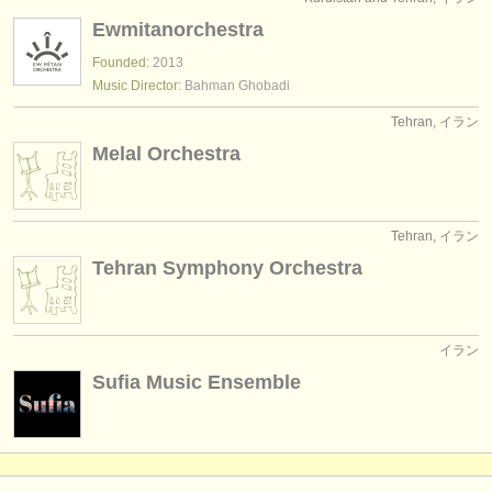
楽器の販売
Ewmitanorchestra
Founded:
2013
盗まれた楽器
Music Director:
Bahman Ghobadi
ディレクトリー:
Tehran, イラン
オーケストラ
Melal Orchestra
音楽学校
Tehran, イラン
ユース オーケストラ
Tehran Symphony Orchestra
musicalchairs:
musicalchairsについて
イラン
お問い合わせ
Sufia Music Ensemble
rss feeds
クラシック音楽ニュース