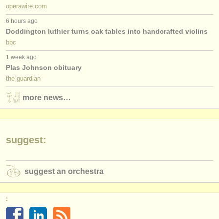
operawire.com
6 hours ago
Doddington luthier turns oak tables into handcrafted violins
bbc
1 week ago
Plas Johnson obituary
the guardian
more news…
suggest:
suggest an orchestra
: