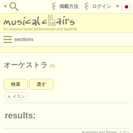
掲載方法
ログイン
for classical music professionals and students
sections
目録:
求人情報 (演奏関係の職)
オーケストラ
(4)
求人情報 (教育関連の職)
検索
漉す
求人情報 (管理者関連の職)
イラン
x
degree courses
講習会
results:
コンクール
Kurdistan and Tehran, イラン