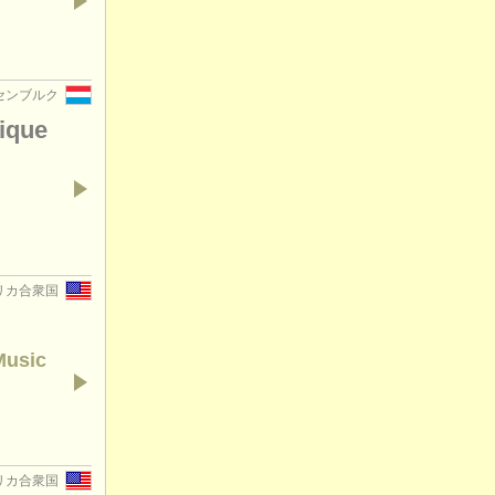
ルクセンブルク
ique
 アメリカ合衆国
Music
 アメリカ合衆国