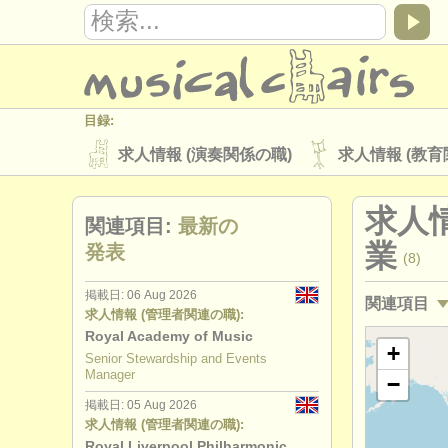
目録:
求人情報 (演奏関係の職)
求人情報 (教育
楽器の販売
盗まれた楽器
求人情
関連項目:
最新の
ディレクトリー:
業
発表
(8)
オーケストラ
音楽学校
ユース 
掲載日: 06 Aug 2026
関連項目
musicalchairs:
求人情報 (管理者関連の職):
musicalchairsについて
お問い合わせ
Royal Academy of Music
求人情報 (
+
Senior Stewardship and Events
出版社:
Manager
−
求人情報 (
掲載方法
find out about our
ATS
掲載日: 05 Aug 2026
求人情報 (管理者関連の職):
求人情報 (
Royal Liverpool Philharmonic