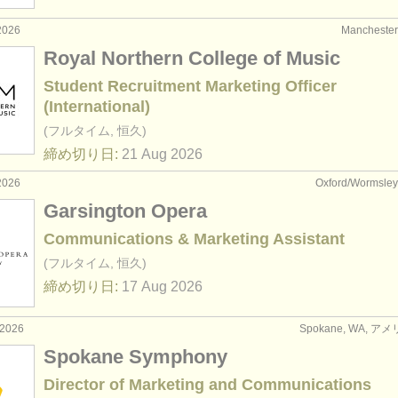
2026
Manchest
Royal Northern College of Music
Student Recruitment Marketing Officer
(International)
(フルタイム, 恒久)
締め切り日:
21 Aug
2026
2026
Oxford/Wormsl
Garsington Opera
Communications & Marketing Assistant
(フルタイム, 恒久)
締め切り日:
17 Aug
2026
2026
Spokane, WA, 
Spokane Symphony
Director of Marketing and Communications