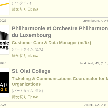
(フルタイム)
締め切り日: n/a
2026
Luxembourg, 
Philharmonie et Orchestre Philharmon
du Luxembourg
Customer Care & Data Manager (m/f/x)
(パートタイム, 恒久)
締め切り日: n/a
2026
Northfield, MN,
St. Olaf College
Ticketing & Communications Coordinator for 
Organizations
(パートタイム, 恒久)
締め切り日: n/a
2026
Atlanta, GA,