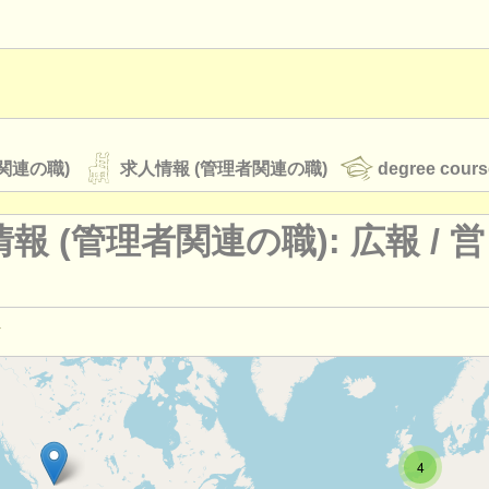
関連の職)
求人情報 (管理者関連の職)
degree cours
報 (管理者関連の職): 広報 /
営
オーケストラ
rss feeds
クラシック音楽ニュース
管理者関連の職): 経営管理
(22)
管理者関連の職): 開発
(17)
ATS
faq
ログイン
4
管理者関連の職): 芸術 /
制作 /
技術
(24)