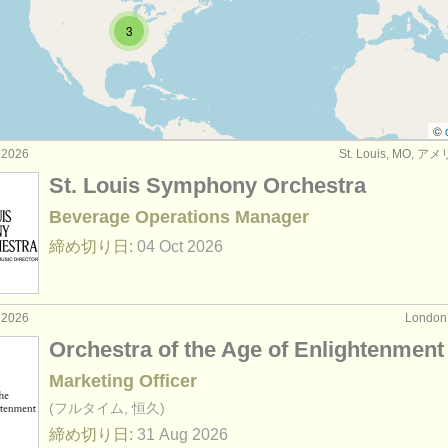
3
管理者関連の職): 学術管理
(4)
管理者関連の職): 事務 /
人材 /
経理 /
情報技術
(9)
管理者関連の職): コミュニティー /
教育 /
アウトリサーチ
(3)
©
 2026
St. Louis, MO,
管理者関連の職): ライブラリアン /
アーキビスト
(6)
St. Louis Symphony Orchestra
理者関連の職): board member
(1)
Beverage Operations Manager
締め切り日:
04 Oct
2026
 2026
Londo
Orchestra of the Age of Enlightenment
Marketing Officer
(フルタイム, 恒久)
締め切り日:
31 Aug
2026