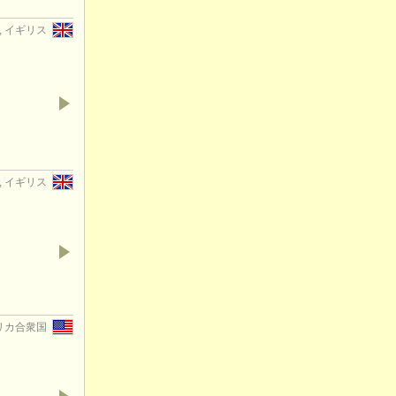
er, イギリス
ey, イギリス
アメリカ合衆国