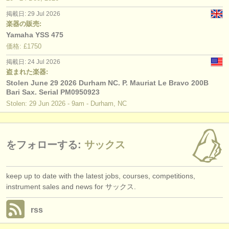
出版社:
掲載日: 29 Jul 2026
掲載方法
楽器の販売:
Yamaha YSS 475
find out about our
ATS
価格: £1750
掲載日: 24 Jul 2026
ATS
faq
盗まれた楽器:
Stolen June 29 2026 Durham NC. P. Mauriat Le Bravo 200B
ログイン
Bari Sax. Serial PM0950923
Stolen: 29 Jun 2026 - 9am - Durham, NC
をフォローする:
サックス
keep up to date with the latest jobs, courses, competitions,
instrument sales and news for サックス.
rss