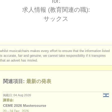
for:
楽器の販売: サックス
(1)
楽器の販売
求人情報 (教育関連の職):
盗まれた楽器: サックス
(108)
盗まれた楽器
サックス
ディレクトリー:
オーケストラ
音楽学校
whilst musicalchairs makes every effort to ensure that the information listed
ユース オーケストラ
is accurate, fair and genuine, we cannot take responsibility if it transpires
that an advert has misled.
musicalchairs:
musicalchairsについて
関連項目:
最新の発表
お問い合わせ
rss feeds
掲載日: 04 Aug 2026
講習会:
CEME 2026 Mastercourse
クラシック音楽ニュース
20 - 24 Dec, 2026