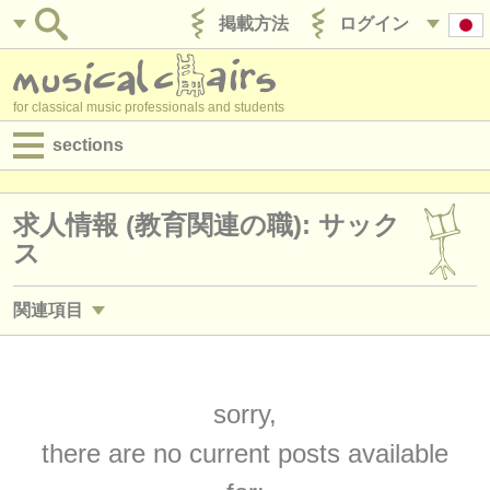
掲載方法
ログイン
for classical music professionals and students
sections
目録:
求人情報 (教育関連の職): サック
求人情報 (演奏関係の職)
ス
求人情報 (教育関連の職)
関連項目
求人情報 (管理者関連の職)
講習会: サックス
(5)
degree courses
degree courses: サックス
sorry,
(10)
講習会
there are no current posts available
コンクール: サックス
(5)
コンクール