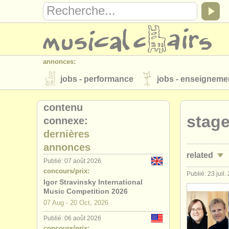
annonces:
jobs - performance
jobs - enseigneme
instruments à vendre
instruments vol
contenu
stage
connexe:
annuaires:
dernières
orchestres et l'opéra
conservatoires
annonces
related
musicalchairs:
Publié: 07 août 2026
concours/prix:
a propos de musicalchairs
contactez
Publié: 23 juil.
jobs - per
Igor Stravinsky International
éditeurs:
Music Competition 2026
jobs - ens
07 Aug - 20 Oct, 2026
ajouter votre annonce
find out about 
Publié: 06 août 2026
stages/
cou
concours/prix: