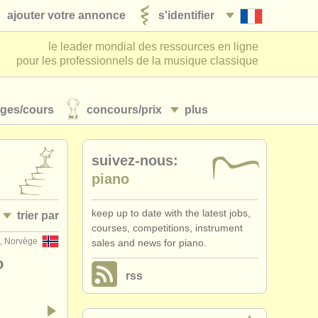
ajouter votre annonce
s'identifier
le leader mondial des ressources en ligne
pour les professionnels de la musique classique
ages/
cours
concours/
prix
plus
suivez-nous:
piano
keep up to date with the latest jobs,
trier par
courses, competitions, instrument
, Norvège
sales and news for piano.
• publiée
o
rss
•
date limite
•
dates held