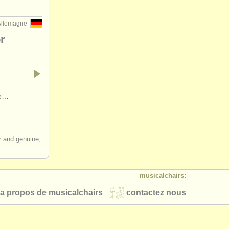
 Allemagne
r
ne…
ir and genuine,
musicalchairs:
a propos de musicalchairs
contactez nous