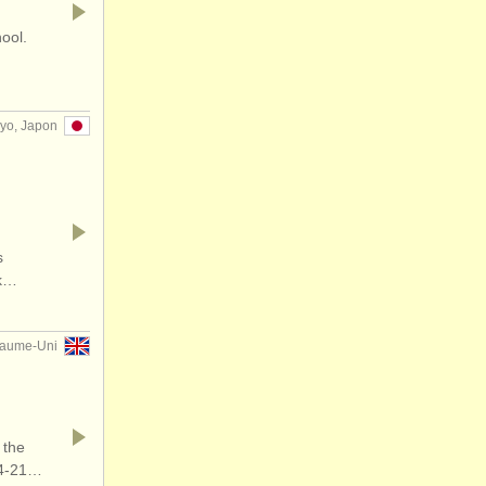
hool.
yo, Japon
s
rk…
yaume-Uni
 the
14-21…