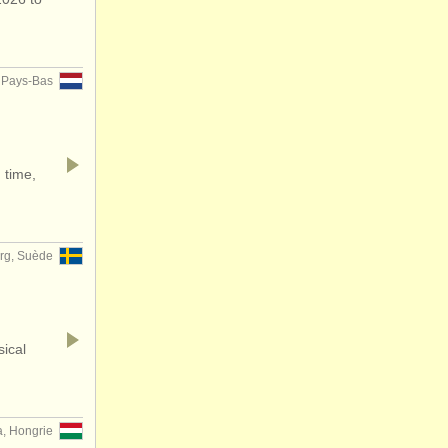
 Pays-Bas
 time,
rg, Suède
sical
a, Hongrie