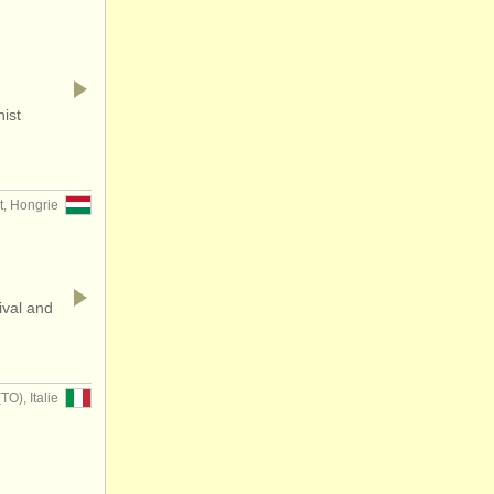
nist
, Hongrie
ival and
), Italie