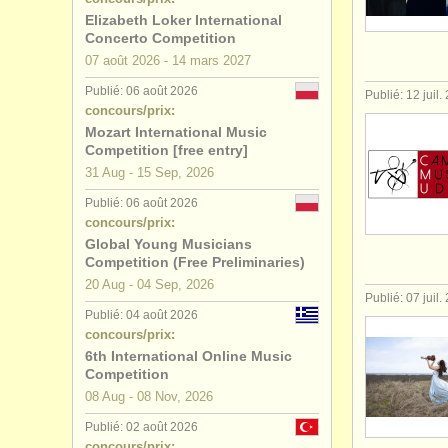
Elizabeth Loker International
degree cou
Concerto Competition
07 août
2026
-
14 mars
2027
degree cou
Publié: 06 août 2026
Publié: 12 juil.
concours/prix:
degree cou
Mozart International Music
Competition [free entry]
degree co
31 Aug - 15 Sep, 2026
Publié: 06 août 2026
concours 
concours/prix:
Global Young Musicians
achat pian
Competition (Free Preliminaries)
20 Aug - 04 Sep, 2026
piano per
Publié: 07 juil.
Publié: 04 août 2026
concours/prix:
instruments
6th International Online Music
Competition
08 Aug - 08 Nov, 2026
Publié: 02 août 2026
concours/prix: