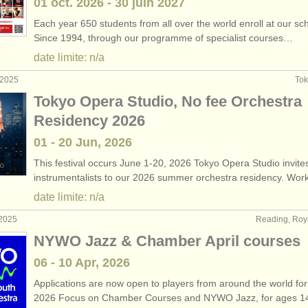
01 oct.
2026
-
30 juin
2027
Each year 650 students from all over the world enroll at our sc
Since 1994, through our programme of specialist courses…
date limite: n/a
 2025
Tok
Tokyo Opera Studio, No fee Orchestra
Residency 2026
01 - 20 Jun, 2026
This festival occurs June 1-20, 2026 Tokyo Opera Studio invite
instrumentalists to our 2026 summer orchestra residency. Wo
date limite: n/a
 2025
Reading, Ro
NYWO Jazz & Chamber April courses
06 - 10 Apr, 2026
Applications are now open to players from around the world for
2026 Focus on Chamber Courses and NYWO Jazz, for ages 