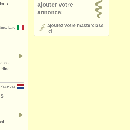
piano
ajouter votre
•
pays (a-z)
annonce:
ajoutez votre masterclass
ine, Italie
ici
ass -
 Udine…
 Pays-Bas
ss
nal
n…