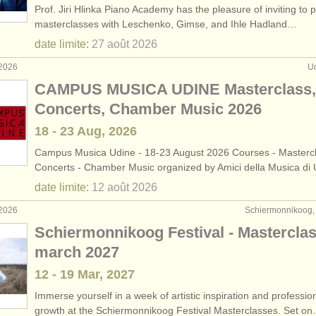
Prof. Jiri Hlinka Piano Academy has the pleasure of inviting to 
rses: piano
(11)
masterclasses with Leschenko, Gimse, and Ihle Hadland…
date limite:
27 août
2026
rses: fortepiano
(1)
 2026
Ud
rses: clavecin
(7)
CAMPUS MUSICA UDINE Masterclass,
Concerts, Chamber Music 2026
urses: piano accompaniment
(3)
18 - 23 Aug, 2026
de piano
(69)
Campus Musica Udine - 18-23 August 2026 Courses - Mastercl
Concerts - Chamber Music organized by Amici della Musica di
o
(4)
date limite:
12 août
2026
du
(5)
 2026
Schiermonnikoog,
Schiermonnikoog Festival - Mastercla
 volés: clavier
(21)
march 2027
12 - 19 Mar, 2027
Immerse yourself in a week of artistic inspiration and professio
growth at the Schiermonnikoog Festival Masterclasses. Set o