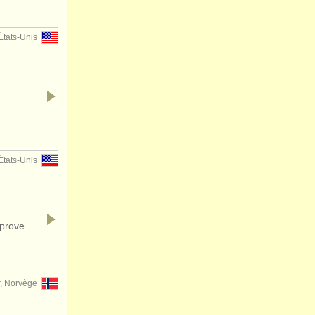
États-Unis
États-Unis
mprove
, Norvège