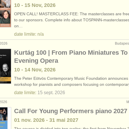
10 - 15 Nov, 2026
OPEN CALL! MASTERCLASS FEE: The masterclasses are free
to our sponsors. Complete info about TOSPANN-masterclasse
on…
date limite: n/a
 2026
Budapest
Kurtág 100 | From Piano Miniatures To 
Evening Opera
10 - 14 Nov, 2026
The Peter Eötvös Contemporary Music Foundation announces
workshop for pianists and composers focusing on contempora
date limite:
15 sept.
2026
 2026
M
Call For Young Performers piano 2027
01 nov.
2026
-
31 mai
2027
The course is divided into two cycles: the first from November 