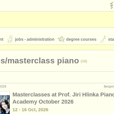
nt
jobs - administration
degree courses
st
és
s/
masterclass piano
(16)
orchestres de jeunes
 nous
rss feeds
actualités musique classique
 2026
Bergen
formance: piano
(4)
Masterclasses at Prof. Jiri Hlinka Pian
eignement: piano
(10)
Academy October 2026
our
ATS
ATS
faq
s'identifier
12 - 16 Oct, 2026
rs: piano accompaniment
(3)