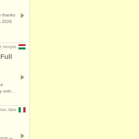
 thanks
s 2026
, Hongrie
Full
 a
ry solo…
ilan, Italie
2026 to