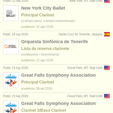
Pubb: 22 lug 2026
New York, NY, Stati Uniti
editori:
New York City Ballet
pubblica con noi
Principal Clarinet
(a tempo pieno, a tempo indeterminato)
find out about our
ATS
scadenza:
10 ago
2026
ATS
faq
Pubb: 16 lug 2026
Santa Cruz de Tenerife, Spagna
Orquesta Sinfónica de Tenerife
accedi
Lista de reserva clarinete
(sostituzione / straordinaria)
scadenza:
12 ago
2026
Pubb: 15 lug 2026
Great Falls, MT, Stati Uniti
Great Falls Symphony Association
Principal Clarinet
scadenza:
08 set
2026
Pubb: 15 lug 2026
Great Falls, MT, Stati Uniti
Great Falls Symphony Association
Clarinet 3/Bass Clarinet