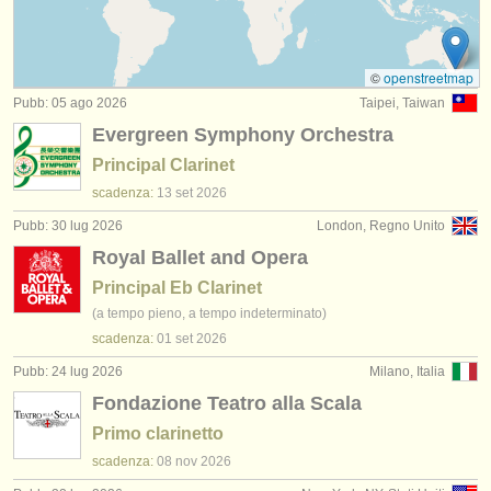
degree courses: clarinetto
(9)
strumenti in vendita
degree courses: clarinetto classico
(5)
strumenti rubati
©
openstreetmap
Pubb: 05 ago 2026
Taipei, Taiwan
concorso clarinetto
elenchi:
(15)
Evergreen Symphony Orchestra
orchestre e teatri lirici
clarinetto in vendita
(14)
Principal Clarinet
conservatori
scadenza:
13 set
2026
clarinetto smarrito
(81)
Pubb: 30 lug 2026
London, Regno Unito
orchestre giovanili
Royal Ballet and Opera
musicalchairs:
Principal Eb Clarinet
(a tempo pieno, a tempo indeterminato)
riguardo musicalchairs
scadenza:
01 set
2026
contattaci
Pubb: 24 lug 2026
Milano, Italia
Fondazione Teatro alla Scala
rss feeds
Primo clarinetto
notizie di musica classica
scadenza:
08 nov
2026