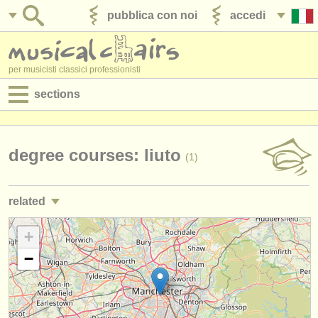
pubblica con noi
accedi
per musicisti classici professionisti
sections
annunci:
jobs - spettacolo
degree courses: liuto
(1)
jobs - insegnamento
related
jobs - amministrazione
corsi/
masterclass chitarra classica
+
(2)
degree courses
−
degree courses: chitarra
(9)
corsi
degree courses: tiorba
(1)
concorsi/
premi