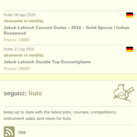
editori:
pubblica con noi
Pubb: 08 ago 2026
strumento in vendita:
find out about our
ATS
Jakob Lebisch Concert Guitar – 2010 – Solid Spruce / Indian
Rosewood
Prezzo: 19900
ATS
faq
Pubb: 27 lug 2026
accedi
strumento in vendita:
Jakob Lebisch Double Top Konzertgitarre
Prezzo: 28000
seguici:
liuto
keep up to date with the latest jobs, courses, competitions,
instrument sales and news for liuto.
rss