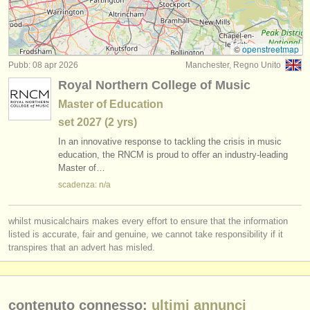
degree courses: early guitar
(1)
strumenti in vendita
concorso chitarra classica
(4)
strumenti rubati
©
openstreetmap
Pubb: 08 apr 2026
Manchester, Regno Unito
chitarra in vendita
elenchi:
(7)
Royal Northern College of Music
orchestre e teatri lirici
chitarra classica smarrito
(180)
Master of Education
set
2027
(2 yrs)
conservatori
strumenti rubati: archi antichi/
storici
(3)
In an innovative response to tackling the crisis in music
orchestre giovanili
education, the RNCM is proud to offer an industry-leading
Master of…
musicalchairs:
scadenza: n/a
riguardo musicalchairs
whilst musicalchairs makes every effort to ensure that the information
contattaci
listed is accurate, fair and genuine, we cannot take responsibility if it
transpires that an advert has misled.
rss feeds
notizie di musica classica
contenuto connesso:
ultimi annunci