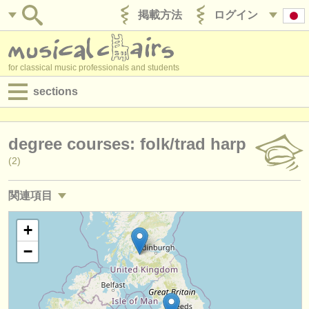
掲載方法
ログイン
for classical music professionals and students
sections
目録:
degree courses: folk/
trad harp
求人情報 (演奏関係の職)
(2)
求人情報 (教育関連の職)
関連項目
求人情報 (管理者関連の職)
求人情報 (演奏関係の職): ハープ
+
(4)
degree courses
−
求人情報 (教育関連の職): ハープ
(1)
講習会
講習会: ハープ
(4)
コンクール