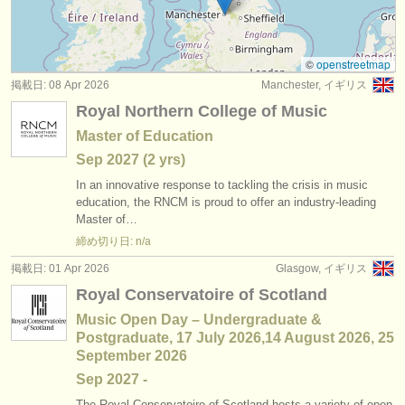
degree courses: ハープ
(9)
楽器の販売
コンクール: ハープ
(2)
盗まれた楽器
©
openstreetmap
掲載日: 08 Apr 2026
Manchester, イギリス
盗まれた楽器: ハープ
ディレクトリー:
(2)
Royal Northern College of Music
オーケストラ
Master of Education
Sep
2027
(2 yrs)
音楽学校
In an innovative response to tackling the crisis in music
ユース オーケストラ
education, the RNCM is proud to offer an industry-leading
Master of…
musicalchairs:
締め切り日: n/a
musicalchairsについて
掲載日: 01 Apr 2026
Glasgow, イギリス
Royal Conservatoire of Scotland
お問い合わせ
Music Open Day – Undergraduate &
Postgraduate, 17 July 2026,14 August 2026, 25
rss feeds
September 2026
Sep
2027
-
クラシック音楽ニュース
The Royal Conservatoire of Scotland hosts a variety of open