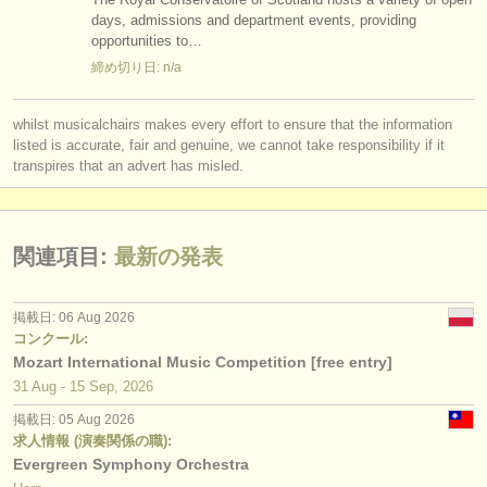
出版社:
days, admissions and department events, providing
opportunities to…
掲載方法
締め切り日: n/a
find out about our
ATS
whilst musicalchairs makes every effort to ensure that the information
ATS
faq
listed is accurate, fair and genuine, we cannot take responsibility if it
transpires that an advert has misled.
ログイン
関連項目:
最新の発表
掲載日: 06 Aug 2026
コンクール:
Mozart International Music Competition [free entry]
31 Aug - 15 Sep, 2026
掲載日: 05 Aug 2026
求人情報 (演奏関係の職):
Evergreen Symphony Orchestra