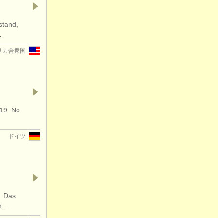
stand,
…
リカ合衆国
019. No
ドイツ
. Das
in…