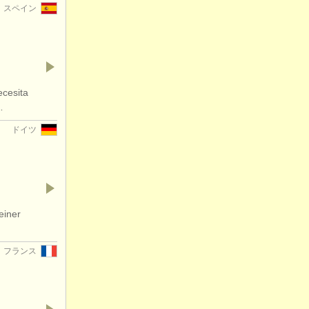
スペイン
ecesita
…
ドイツ
einer
フランス