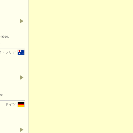
rder.
…
ストラリア
era…
ドイツ