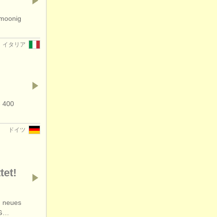
 moonig
イタリア
- 400
ドイツ
tet!
n neues
FG…