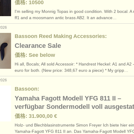
価格: 10500
I'm selling my Monnig Topas in good condition. With 2 bocal. A
ff1 and a moosmann antic brass AB2. It an advance…
2026
Bassoon Reed Making Accessories:
Clearance Sale
価格: See below
Hi all, Bocals; All sold Accessoir: * Handrest Heckel: A1 and A2 
euro for both. (New price: 348,67 euro a piece) * My gripp…
2026
Bassoon:
Yamaha Fagott Modell YFG 811 II –
verfügbar Sondermodell voll ausgestat
価格: 31.900,00 €
Holz- und Blechblasinstrumente Simon Freyer Ich biete hier ei
Yamaha-Fagott YFG 811 II an. Das Yamaha-Fagott Modell Y