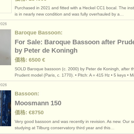
Purchased in 2021 and fitted with a Heckel CC1 bocal. The ins
is in nearly new condition and was fully overhauled by a…
2026
Baroque Bassoon:
For Sale: Baroque Bassoon after Prud
by Peter de Koningh
価格: 6500 €
SOLD Baroque bassoon (c. 2000) by Peter de Koningh, after t
Prudent model (Paris, c. 1770). • Pitch: A = 415 Hz • 5 keys • 
2026
Bassoon:
Moosmann 150
価格: €8750
Very good bassoon and was recently in revision. As new. Our s
studying at Tilburg conservatory third year and this…