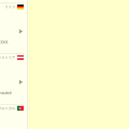
ドイツ
33XX.
ーストリア
hauled
ポルトガル