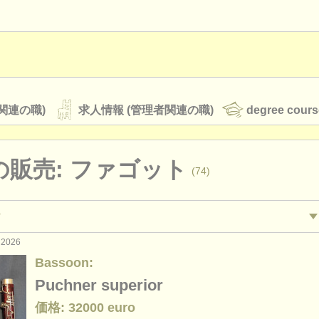
関連の職)
求人情報 (管理者関連の職)
degree cours
の販売: ファゴット
(74)
オーケストラ
rss feeds
クラシック音楽ニュース
 2026
演奏関係の職): ファゴット
bassoon
(17)
Bassoon:
ァゴット
b
(9)
Puchner superior
ATS
faq
ログイン
価格: 32000 euro
ourses: ファゴット
contr
(10)