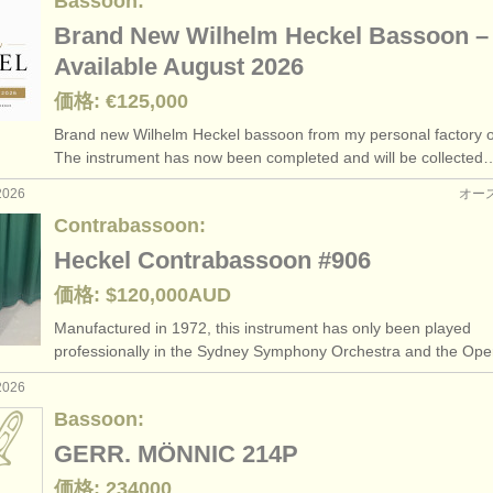
Bassoon:
Brand New Wilhelm Heckel Bassoon –
Available August 2026
価格: €125,000
Brand new Wilhelm Heckel bassoon from my personal factory o
The instrument has now been completed and will be collected
2026
オー
Contrabassoon:
Heckel Contrabassoon #906
価格: $120,000AUD
Manufactured in 1972, this instrument has only been played
professionally in the Sydney Symphony Orchestra and the Op
2026
Bassoon:
GERR. MÖNNIC 214P
価格: 234000