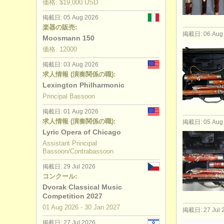
価格: $19,000 USD
degree co
掲載日: 05 Aug 2026
楽器の販売:
掲載日: 06 Aug
コンクール
Moosmann 150
価格: 12000
盗まれた楽
掲載日: 03 Aug 2026
求人情報 (演奏関係の職):
Lexington Philharmonic
Principal Bassoon
掲載日: 01 Aug 2026
求人情報 (演奏関係の職):
掲載日: 05 Aug
Lyric Opera of Chicago
Assistant Principal
Bassoon/Contrabassoon
掲載日: 29 Jul 2026
コンクール:
Dvorak Classical Music
Competition 2027
01 Aug
2026
-
30 Jan
2027
掲載日: 27 Jul 
掲載日: 27 Jul 2026