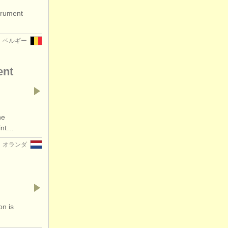
trument
ベルギー
ent
he
Mint…
オランダ
on is