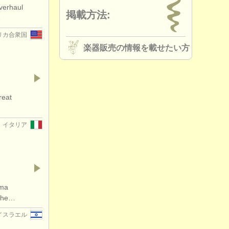
verhaul
掲載方法:
k /
bocal
(3)
…
リカ合衆国
 bassoon
(4)
楽器販売の情報を載せたい方
 bassoon
(1)
essories
(3)
reat
on reeds
(1)
イタリア
es/
cases
(3)
other
(1)
rma
 the…
イスラエル