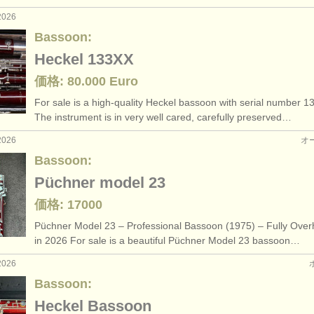
2026
Bassoon:
Heckel 133XX
価格: 80.000 Euro
For sale is a high-quality Heckel bassoon with serial number 1
The instrument is in very well cared, carefully preserved…
2026
オ
Bassoon:
Püchner model 23
価格: 17000
Püchner Model 23 – Professional Bassoon (1975) – Fully Over
in 2026 For sale is a beautiful Püchner Model 23 bassoon…
2026
Bassoon:
Heckel Bassoon