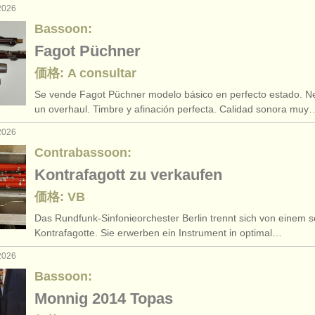
2026
Bassoon:
Fagot Püchner
価格: A consultar
Se vende Fagot Püchner modelo básico en perfecto estado. N
un overhaul. Timbre y afinación perfecta. Calidad sonora muy
2026
Contrabassoon:
Kontrafagott zu verkaufen
価格: VB
Das Rundfunk-Sinfonieorchester Berlin trennt sich von einem s
Kontrafagotte. Sie erwerben ein Instrument in optimal…
2026
Bassoon:
Monnig 2014 Topas