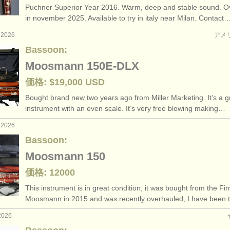
Puchner Superior Year 2016. Warm, deep and stable sound. O
urses: baroque bassoon
bassoon croo
(1)
in november 2025. Available to try in italy near Milan. Contact
 2026
アメ
: ファゴット
classical
(4)
Bassoon:
器: ファゴット
baroque
(51)
Moosmann 150E-DLX
価格: $19,000 USD
bassoon reed making acc
Bought brand new two years ago from Miller Marketing. It’s a g
basso
instrument with an even scale. It’s very free blowing making…
 2026
bassoon accessori
Bassoon:
Moosmann 150
価格: 12000
This instrument is in great condition, it was bought from the Fi
Moosmann in 2015 and was recently overhauled, I have been
2026