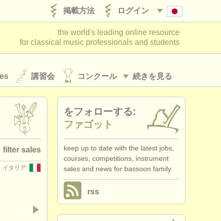
掲載方法
ログイン
the world's leading online resource
for classical music professionals and students
es
講習会
コンクール
続きを見る
をフォローする:
ファゴット
keep up to date with the latest jobs,
filter sales
courses, competitions, instrument
イタリア
sales and news for bassoon family.
 family
(74)
rss
assoon
(53)
abassoon
(5)