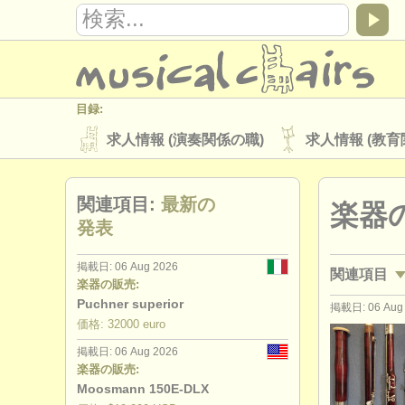
目録:
求人情報 (演奏関係の職)
求人情報 (教育
楽器の販売
盗まれた楽器
関連項目:
最新の
楽器
ディレクトリー:
発表
オーケストラ
音楽学校
ユース 
掲載日: 06 Aug 2026
関連項目
musicalchairs:
楽器の販売:
musicalchairsについて
お問い合わせ
Puchner superior
掲載日: 06 Aug
求人情報 (
価格: 32000 euro
出版社:
掲載日: 06 Aug 2026
講習会: フ
掲載方法
find out about our
ATS
楽器の販売:
Moosmann 150E-DLX
degree c