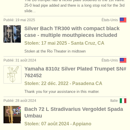
stages/
cours: cornet à bouquin
(1)
25-0 lead pipe added and there is a long stop rod for the 3rd
instruments à vendre
slide...
stages/
cours: cornet
(1)
instruments volés
Publié: 19 mai 2025
États-Unis
Silver Bach TR300 with compact black
degree courses: trompette
annuaires:
(10)
case - multiple mouthpieces included
orchestres et l'opéra
degree courses: cornet à bouquin
(1)
Stolen: 17 mai 2025 - Santa Cruz, CA
conservatoires
Stolen at the Rio Theater in midtown
degree courses: natural trumpet
(1)
Publié: 31 août 2024
États-Unis
orchestres de jeunes
degree courses: cornet
(8)
Yamaha 8310z Silver Plated Trumpet SN#
musicalchairs:
762452
concours de trompette
(5)
Stolen: 22 déc. 2022 - Pasadena CA
a propos de musicalchairs
Thank you for your assistance in this matter.
achat trompette
(2)
contactez nous
Publié: 28 août 2024
Italie
Bach 72 L Stradivarius Vergoldet Spada
rss feeds
Umbau
actualités musique classique
Stolen: 07 août 2024 - Appiano