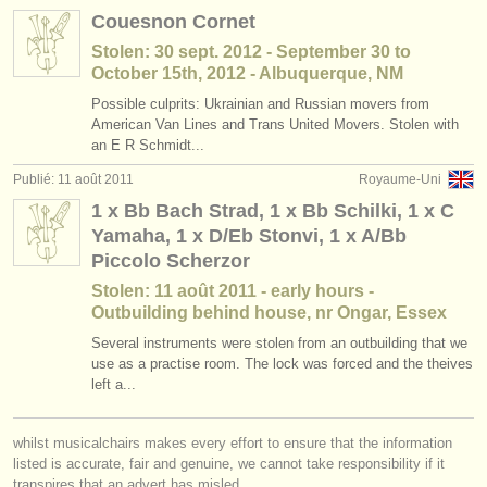
Couesnon Cornet
Stolen: 30 sept. 2012 - September 30 to
October 15th, 2012 - Albuquerque, NM
Possible culprits: Ukrainian and Russian movers from
American Van Lines and Trans United Movers. Stolen with
an E R Schmidt...
Publié: 11 août 2011
Royaume-Uni
1 x Bb Bach Strad, 1 x Bb Schilki, 1 x C
Yamaha, 1 x D/Eb Stonvi, 1 x A/Bb
Piccolo Scherzor
Stolen: 11 août 2011 - early hours -
Outbuilding behind house, nr Ongar, Essex
Several instruments were stolen from an outbuilding that we
use as a practise room. The lock was forced and the theives
left a...
whilst musicalchairs makes every effort to ensure that the information
listed is accurate, fair and genuine, we cannot take responsibility if it
transpires that an advert has misled.