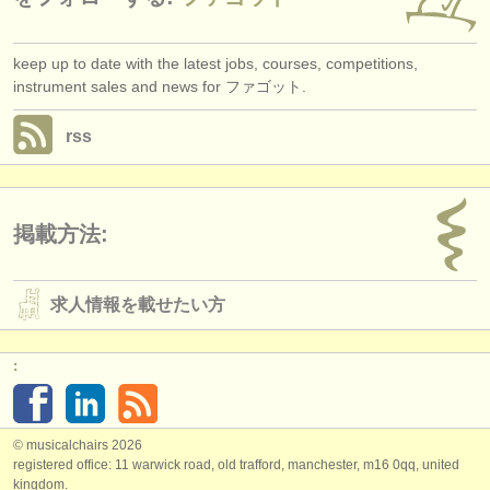
keep up to date with the latest jobs, courses, competitions,
instrument sales and news for ファゴット.
rss
掲載方法:
求人情報を載せたい方
:
© musicalchairs 2026
registered office: 11 warwick road, old trafford, manchester, m16 0qq, united
kingdom.