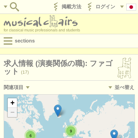
掲載方法
ログイン
for classical music professionals and students
sections
目録:
求人情報 (演奏関係の職): ファゴ
求人情報 (演奏関係の職)
ット
(17)
求人情報 (教育関連の職)
関連項目
並べ替え
求人情報 (管理者関連の職)
講習会: ファゴット
• 掲載日
+
(9)
degree courses
−
degree courses: ファゴット
•
締め切り日
(10)
講習会
degree courses: baroque bassoon
•
国
(1)
コンクール
9
6