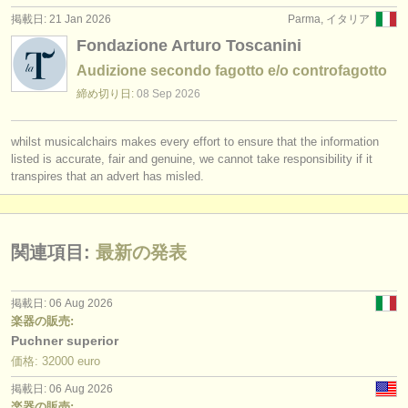
掲載日: 21 Jan 2026
Parma, イタリア
Fondazione Arturo Toscanini
Audizione secondo fagotto e/o controfagotto
締め切り日:
08 Sep
2026
whilst musicalchairs makes every effort to ensure that the information
listed is accurate, fair and genuine, we cannot take responsibility if it
transpires that an advert has misled.
関連項目:
最新の発表
掲載日: 06 Aug 2026
楽器の販売:
Puchner superior
価格: 32000 euro
掲載日: 06 Aug 2026
楽器の販売: