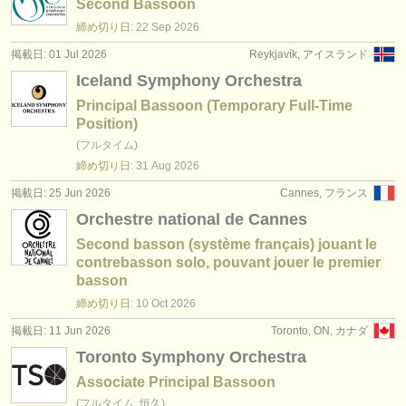
Second Bassoon
締め切り日:
22 Sep
2026
掲載日: 01 Jul 2026
Reykjavík, アイスランド
Iceland Symphony Orchestra
Principal Bassoon (Temporary Full-Time
Position)
(フルタイム)
締め切り日:
31 Aug
2026
掲載日: 25 Jun 2026
Cannes, フランス
Orchestre national de Cannes
Second basson (système français) jouant le
contrebasson solo, pouvant jouer le premier
basson
締め切り日:
10 Oct
2026
掲載日: 11 Jun 2026
Toronto, ON, カナダ
Toronto Symphony Orchestra
Associate Principal Bassoon
(フルタイム, 恒久)