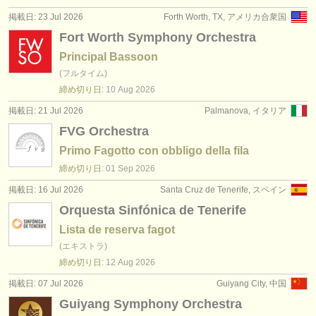
出版社:
掲載日: 23 Jul 2026
Forth Worth, TX, アメリカ合衆国
掲載方法
Fort Worth Symphony Orchestra
Principal Bassoon
find out about our
ATS
(フルタイム)
締め切り日:
10 Aug
2026
ATS
faq
掲載日: 21 Jul 2026
Palmanova, イタリア
ログイン
FVG Orchestra
Primo Fagotto con obbligo della fila
締め切り日:
01 Sep
2026
掲載日: 16 Jul 2026
Santa Cruz de Tenerife, スペイン
Orquesta Sinfónica de Tenerife
Lista de reserva fagot
(エキストラ)
締め切り日:
12 Aug
2026
掲載日: 07 Jul 2026
Guiyang City, 中国
Guiyang Symphony Orchestra