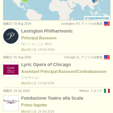
コンクール: ファゴット
(4)
楽器の販売
楽器の販売: ファゴット
(74)
盗まれた楽器
©
openstreetmap
掲載日: 03 Aug 2026
Lexington, KY, アメリカ合衆国
盗まれた楽器: ファゴット
ディレクトリー:
(51)
Lexington Philharmonic
オーケストラ
Principal Bassoon
(セッションごと, 恒久)
音楽学校
締め切り日:
19 Oct
2026
ユース オーケストラ
掲載日: 01 Aug 2026
Chicago, IL, アメリカ合衆国
Lyric Opera of Chicago
musicalchairs:
Assistant Principal Bassoon/Contrabassoon
musicalchairsについて
(フルタイム)
締め切り日:
13 Oct
2026
お問い合わせ
掲載日: 24 Jul 2026
Milano, イタリア
rss feeds
Fondazione Teatro alla Scala
Primo fagotto
クラシック音楽ニュース
締め切り日:
25 Oct
2026